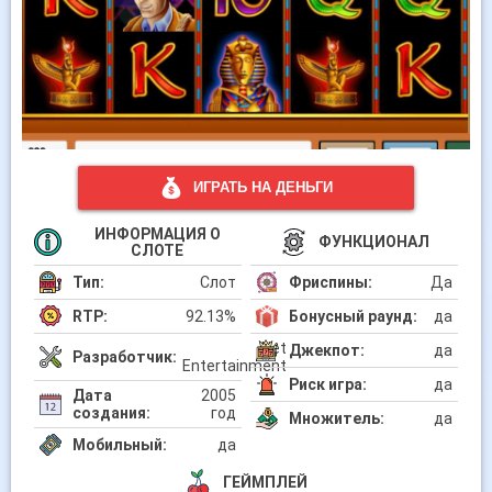
ИГРАТЬ НА ДЕНЬГИ
ИНФОРМАЦИЯ О
ФУНКЦИОНАЛ
СЛОТЕ
Тип:
Слот
Фриспины:
Да
RTP:
92.13%
Бонусный раунд:
да
Net
Джекпот:
да
Разработчик:
Entertainment
Риск игра:
да
Дата
2005
создания:
год
Множитель:
да
Мобильный:
да
ГЕЙМПЛЕЙ