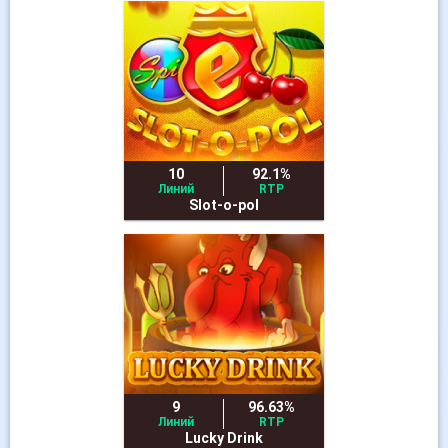
или играть на деньги, получая
реальные суммы выигрышей.
💎Описание символов слота Book
of Ra на гривны и их особенности
Призовые выплаты в аппарате Бук оф Ра приносят ряды
10
92.1%
однотипных картинок, сформировавшиеся на активных
Линий
RTP
Slot-o-pol
линиях после остановки вращения барабанов:
«Скарабей» и «Божество Изида» позволяют получить
увеличение ставки в х5 — х750 раз;
«Священная Книга Ра» предполагает умножение
выигрышей в 18х — 1800х;
«Золотой Фараон» поможет увеличить призовую
выплату в 5х — 2 000х;
«Индиана Джонс» предоставляет наибольшие
коэффициенты множителей от 10х до 5 000х.
Символические знаки игральных карт, присутствующие на
9
96.63%
катушках Book of Ra помогают увеличивать сумму
Линий
RTP
выигранных средств:
Lucky Drink