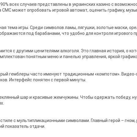
в 90% всех случаев представлены в украинских казино с возмож
 СМС может опробовать игровой автомат, оценить графику, музык
я тема игры. Среди символов ламы, лягушки, золотые маски, орел
тображаются под барабанами, что удобно для контроля игрового п
омится с другими ценителями алкоголя. Это главная история, о к
омплектован понятным меню и панелью управления, яркой график
рый гемблеры часто именуют традиционным «компотом». Видео-сл
ков. Интерфейс понятен с первой минуты.
еклянный шар и красивые жемчужины. Чтобы одержать победу, н
х.
стиле с мультипликационными символами. Главный герой – гном, 
ий показатель отдачи.