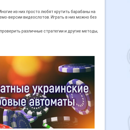
ногие из них просто любят крутить барабаны на
емо-версии видеослотов. Играть в них можно без
проверить различные стратегии и другие методы,