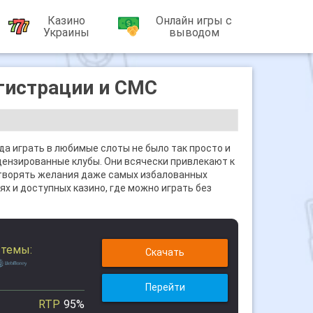
Казино
Онлайн игры с
Украины
выводом
егистрации и СМС
а играть в любимые слоты не было так просто и
цензированные клубы. Они всячески привлекают к
творять желания даже самых избалованных
 и доступных казино, где можно играть без
стемы:
Скачать
Перейти
RTP
95%