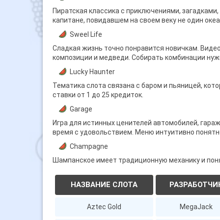
Пиратская классика с приключениями, загадками
капитане, повидавшем на своем веку не один океа
Sweel Life
Сладкая жизнь точно понравится новичкам. Виде
композиции и медведи. Собирать комбинации нужн
Lucky Haunter
Тематика слота связана с баром и пьяницей, кото
ставки от 1 до 25 кредиток.
Garage
Игра для истинных ценителей автомобилей, гара
время с удовольствием. Меню интуитивно понятн
Champagne
Шампанское имеет традиционную механику и понят
НАЗВАНИЕ СЛОТА
РАЗРАБОТЧИ
Aztec Gold
MegaJack