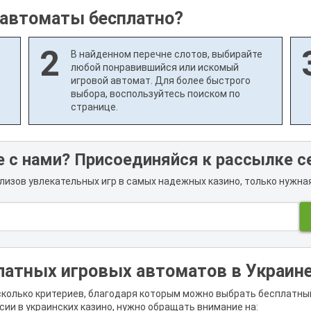
в автоматы бесплатно?
2
В найденном перечне слотов, выбирайте
любой понравившийся или искомый
игровой автомат. Для более быстрого
выбора, воспользуйтесь поиском по
странице.
е с нами? Присоединяйся к рассылке с
елизов увлекательных игр в самых надежных казино, только нужн
латных игровых автоматов в Украин
сколько критериев, благодаря которым можно выбрать бесплатный
ии в украинских казино, нужно обращать внимание на: