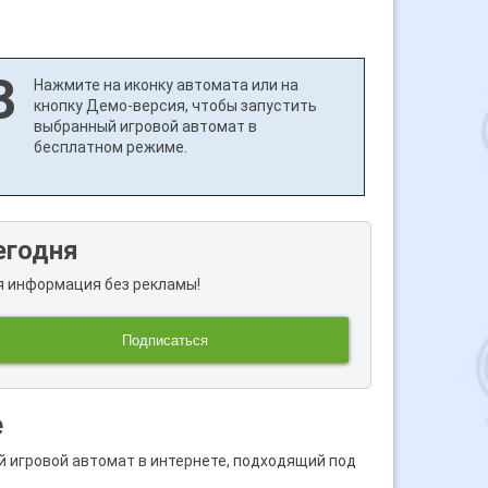
3
Нажмите на иконку автомата или на
кнопку Демо-версия, чтобы запустить
выбранный игровой автомат в
бесплатном режиме.
егодня
ая информация без рекламы!
е
 игровой автомат в интернете, подходящий под