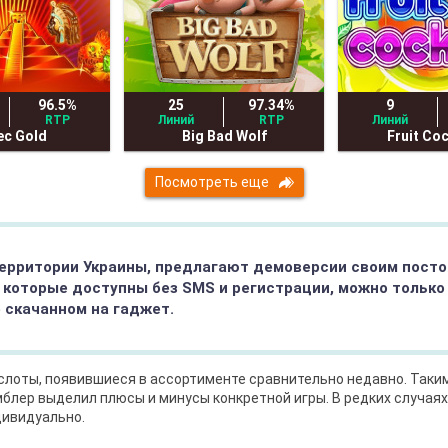
96.5%
25
97.34%
9
RTP
Линий
RTP
Линий
ec Gold
Big Bad Wolf
Fruit Coc
Посмотреть еще
территории Украины, предлагают демоверсии своим посто
 которые доступны без SMS и регистрации, можно только
 скачанном на гаджет.
лоты, появившиеся в ассортименте сравнительно недавно. Таким 
мблер выделил плюсы и минусы конкретной игры. В редких случа
дивидуально.