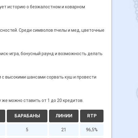
вует историю о безжалостном и коварном
сностей. Среди символов пчелы и мед, цветочные
 риск-игра, бонусный раунд и возможность делать
м с высокими шансами сорвать куш и провести
 же можно ставить от 1 до 20 кредитов.
БАРАБАНЫ
ЛИНИИ
RTP
5
21
96,5%