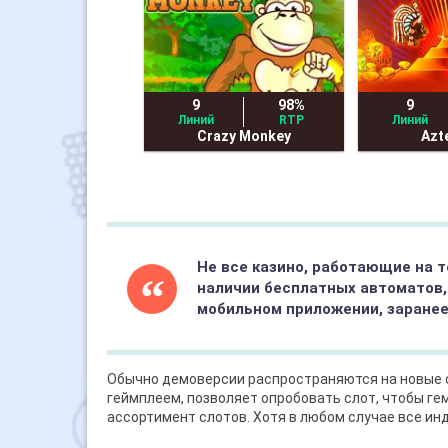
9
98%
9
Линий
RTP
Линий
Crazy Monkey
Azt
Не все казино, работающие на 
наличии бесплатных автоматов,
мобильном приложении, заранее
Обычно демоверсии распространяются на новые с
геймплеем, позволяет опробовать слот, чтобы ге
ассортимент слотов. Хотя в любом случае все ин