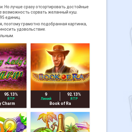
ги. Но лучше сразу отсортировать достойные
е возможность сорвать желанный куш.
95 единиц.
я, поэтому грамотно подобранная картинка,
иносить удовольствие.
ельным.
95.13%
9
92.13%
RTP
Линий
RTP
y Charm
Book of Ra